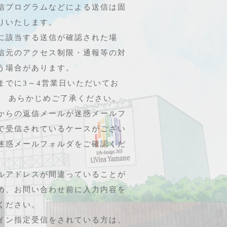
信プログラムなどによる送信は固
りいたします。
に該当する送信が確認された場
信元のアクセス制限・通報等の対
う場合があります。
までに3～4営業日いただいてお
。 あらかじめご了承ください。
からの返信メールが迷惑メールフ
で受信されているケースがござい
迷惑メールフォルダをご確認くだ
ルアドレスが間違っていることが
め、お問い合わせ前に入力内容を
ください。
イン指定受信をされている方は、