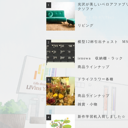
光沢が美しいベロアファブ
クソファ
2019-03-07(Thu)
リビング
横型12杯引出チェスト M
2018-05-02(Wed)
ienowa
/
収納棚・ラック
/
商品ラインナップ
ドライフラワー各種
2018-10-22(Mon)
商品ラインナップ
/
雑貨・小物
新作学習机入荷しました☆
2018-09-08(Sat)