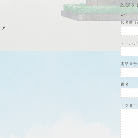
設定を
い。
お名前 (
ーア
メールア
電話番号 
題名
メッセー