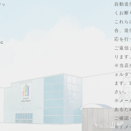
自動送
リッ
くお断
これら
合、送
応を行
SG
ご返信
ります
※当店
ォルダ
ます。
さい。
※メー
あるた
ご確認
※ドメ